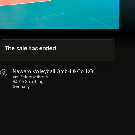
Saisontickets - 2. LIGA Frauen Pro - Saison
The sale has ended
2024/2025
Nawaro Volleyball GmbH & Co. KG
Nawaro Volleyball GmbH & Co. KG
Am Peterswöhrd 5
94315 Straubing
Germany